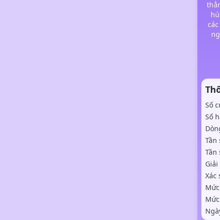
thẳ
hú
các
ng
Thô
Số c
Số h
Dòng
Tần 
Tần 
Giải
Xác 
Mức 
Mức 
Ngà