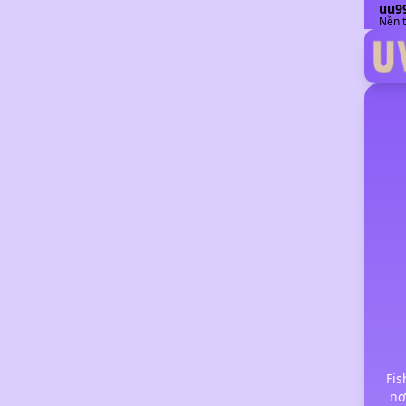
uu9
Nền t
Fis
nơ