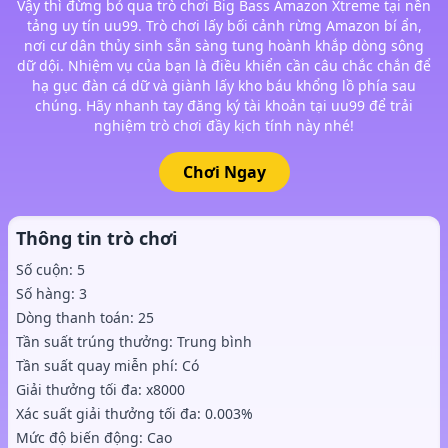
Vậy thì đừng bỏ qua trò chơi Big Bass Amazon Xtreme tại nền
tảng uy tín uu99. Trò chơi lấy bối cảnh rừng Amazon bí ẩn,
nơi cư dân thủy sinh sẵn sàng tung hoành khắp dòng sông
dữ dội. Nhiệm vụ của bạn là điều khiển cần câu chắc chắn để
hạ gục đàn cá dữ và giành lấy kho báu khổng lồ phía sau
chúng. Hãy nhanh tay đăng ký tài khoản tại uu99 để trải
nghiệm trò chơi đầy kịch tính này nhé!
Chơi Ngay
Thông tin trò chơi
Số cuộn:
5
Số hàng:
3
Dòng thanh toán:
25
Tần suất trúng thưởng:
Trung bình
Tần suất quay miễn phí:
Có
Giải thưởng tối đa:
x8000
Xác suất giải thưởng tối đa:
0.003%
Mức độ biến động:
Cao